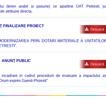
zului (teren arabil și pasune) ce apartine UAT Petresti, ju
e atribuire directa.
 FINALIZARE PROIECT
Descarcă‍
ect "MODERNIZAREA PRIN DOTARI MATERIALE A UNITATILO
TRESTI".
ANUNȚ PUBLIC
Descarcă‍
e incadrare in cadrul procedurii de evaluare a impactului a
 Drum expres Gaesti-Ploiesti”