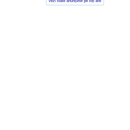
vezi toate anunțurile pe toți anii