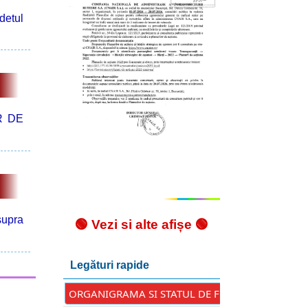
detul
R DE
supra
🟢 Vezi si alte afișe 🟢
Legături rapide
ORGANIGRAMA SI STATUL DE FUNCTII AL APARAT