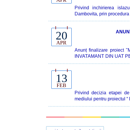
APR
Privind inchirierea isla
Dambovita, prin procedura d
20
ANUNȚ
APR
Anunț finalizare proi
INVATAMANT DIN UAT PE
13
FEB
Privind decizia etapei d
mediului pentru proiectul “