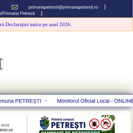
primariapetresti@primariapetresti.ro
/Primaria Petresti
rii Declarației unice pe anul 2026.
muna PETREȘTI
Monitorul Oficial Local - ONLIN