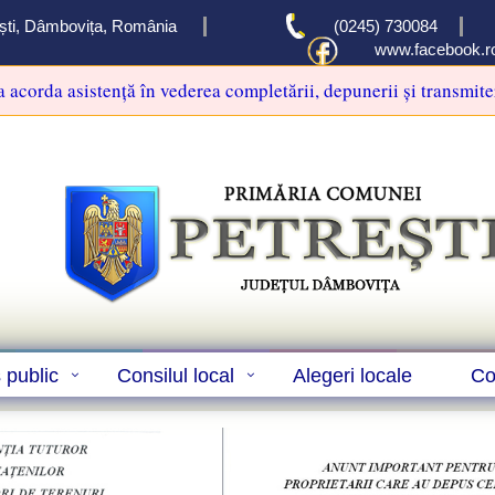
rești, Dâmbovița, România
(0245) 730084
www.facebook.ro
va acorda asistență în vederea completării, depunerii și transmite
s public
Consilul local
Alegeri locale
Co