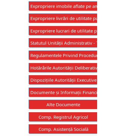
Expropriere imobile aflate pe amplasamentul lucrari
Expropriere livrări de utilitate publică de interes
Expropriere lucrari de utilitate publica de interes 
Statutul Unității Administrativ - Teritoriale
Regulamentele Privind Procedurile Administrative
Hotărârile Autorității Deliberative
Dispozițiile Autorității Executive
Documente și Informații Financiare
Alte Documente
Comp. Registrul Agricol
Comp. Asistență Socială