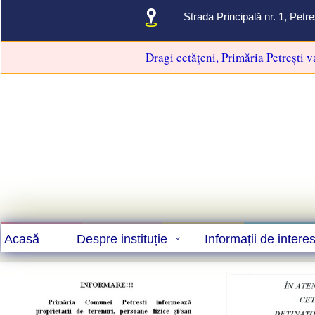
Strada Principală nr. 1, Pet
Dragi cetățeni, Primăria Petrești 
Acasă
Despre instituție
Informații de intere