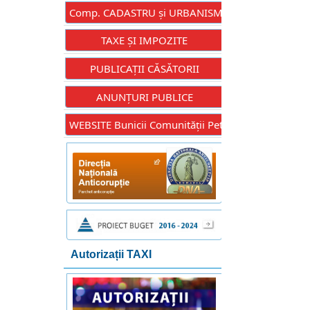
Comp. CADASTRU și URBANISM
TAXE ȘI IMPOZITE
PUBLICAȚII CĂSĂTORII
ANUNȚURI PUBLICE
WEBSITE Bunicii Comunității Petrești
Autorizații TAXI